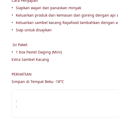
Cara Penyajian

•	Siapkan wajan dan panaskan minyak

•	Keluarkan produk dari kemasan dan goreng dengan api sedang 5-8 menit hingga kuning keemasan

•	Keluarkan sambel kacang Rayafood tambahkan dengan air hangat sesuai selera

•	Siap untuk disajikan

 Isi Paket

•	1 box Pastel Daging (Mini) 

Extra Sambel Kacang

PERHATIAN

Simpan di Tempat Beku -18°C
:
: