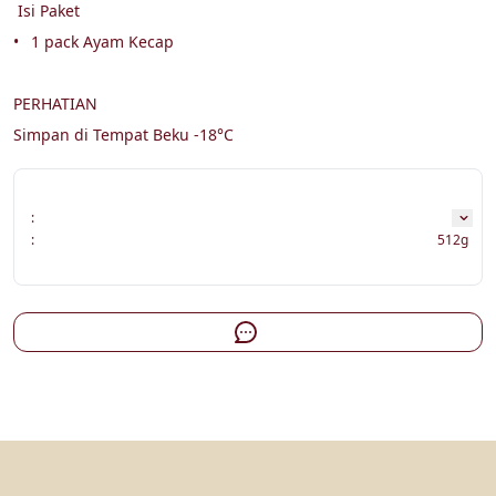
 Isi Paket

•	1 pack Ayam Kecap

PERHATIAN

:
:
512g