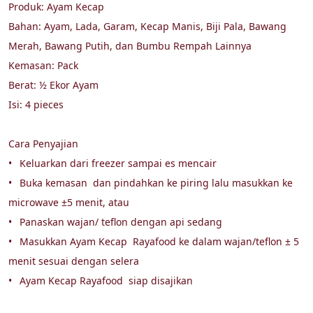
Produk: Ayam Kecap

Bahan: Ayam, Lada, Garam, Kecap Manis, Biji Pala, Bawang 
Merah, Bawang Putih, dan Bumbu Rempah Lainnya

Kemasan: Pack

Berat: ½ Ekor Ayam

Isi: 4 pieces

Cara Penyajian

•	Keluarkan dari freezer sampai es mencair

•	Buka kemasan  dan pindahkan ke piring lalu masukkan ke 
microwave ±5 menit, atau

•	Panaskan wajan/ teflon dengan api sedang

•	Masukkan Ayam Kecap  Rayafood ke dalam wajan/teflon ± 5 
menit sesuai dengan selera

•	Ayam Kecap Rayafood  siap disajikan
