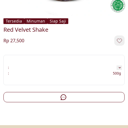
Tersedia
Minuman
Siap Saji
Red Velvet Shake
Rp 27,500
:
:
500g